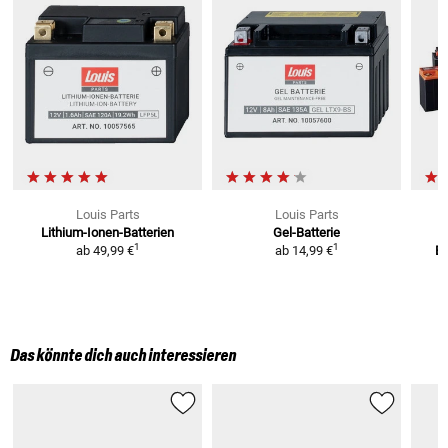
Louis Parts
Louis Parts
Lithium-Ionen-Batterien
Gel-Batterie
1
1
ab
49,99 €
ab
14,99 €
Ba
Das könnte dich auch interessieren