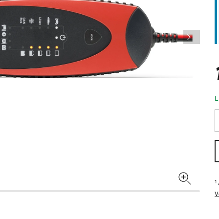
L
1
V