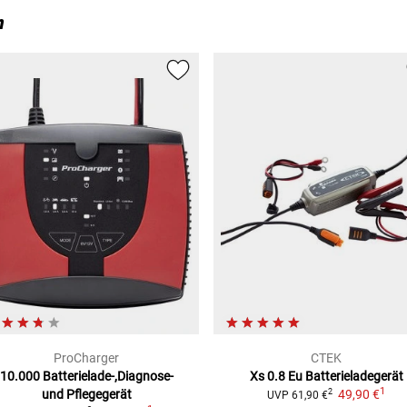
n
ProCharger
CTEK
10.000
Batterielade-,Diagnose-
Xs 0.8 Eu Batterieladegerät
1
und Pflegegerät
49,90 €
2
UVP
61,90 €