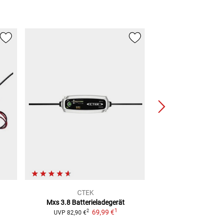
CTEK
ProCha
Mxs 3.8 Batterieladegerät
1.000 Lithium
Ba
1
69,99 €
2
2
UVP
82,90 €
UVP
59,99 €