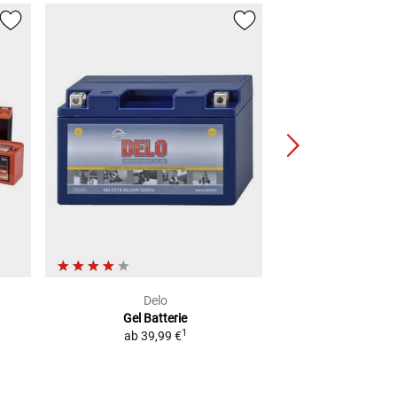
Delo
Del
Gel Batterie
Lithium-Ione
1
ab
39,99 €
2
UVP
79,99 €