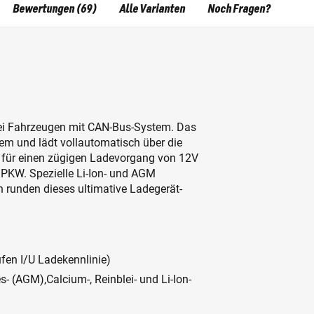
Bewertungen (69)
Alle Varianten
Noch Fragen?
l bei Fahrzeugen mit CAN-Bus-System. Das
em und lädt vollautomatisch über die
 für einen zügigen Ladevorgang von 12V
m PKW. Spezielle Li-Ion- und AGM
runden dieses ultimative Ladegerät-
en I/U Ladekennlinie)
ies- (AGM),Calcium-, Reinblei- und Li-Ion-