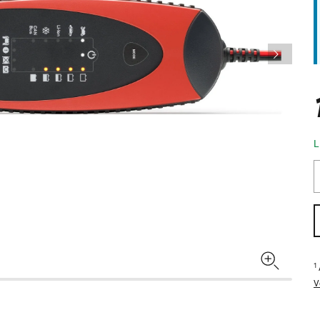
L
1
V