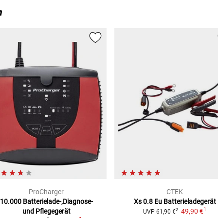
n
ProCharger
CTEK
10.000
Batterielade-,Diagnose-
Xs 0.8 Eu Batterieladegerät
1
und Pflegegerät
49,90 €
2
UVP
61,90 €