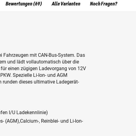
Bewertungen (69)
Alle Varianten
Noch Fragen?
l bei Fahrzeugen mit CAN-Bus-System. Das
em und lädt vollautomatisch über die
 für einen zügigen Ladevorgang von 12V
m PKW. Spezielle Li-Ion- und AGM
runden dieses ultimative Ladegerät-
en I/U Ladekennlinie)
ies- (AGM),Calcium-, Reinblei- und Li-Ion-