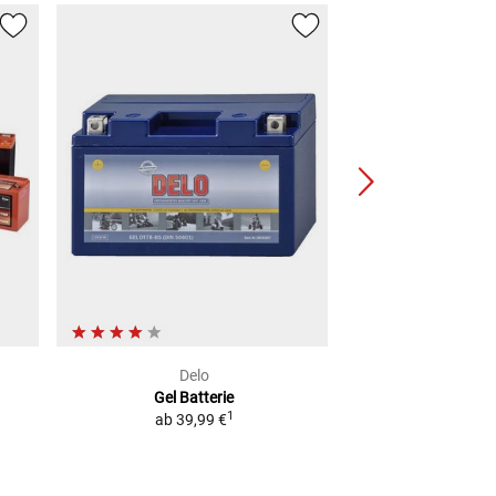
Delo
Del
Gel Batterie
Lithium-Ione
1
ab
39,99 €
2
UVP
79,99 €