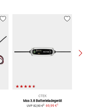
CTEK
ProCha
Mxs 3.8 Batterieladegerät
1.000 Lithium
Ba
1
69,99 €
2
2
UVP
82,90 €
UVP
59,99 €