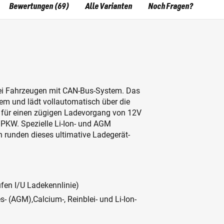
Bewertungen (69)
Alle Varianten
Noch Fragen?
l bei Fahrzeugen mit CAN-Bus-System. Das
em und lädt vollautomatisch über die
 für einen zügigen Ladevorgang von 12V
m PKW. Spezielle Li-Ion- und AGM
runden dieses ultimative Ladegerät-
en I/U Ladekennlinie)
ies- (AGM),Calcium-, Reinblei- und Li-Ion-