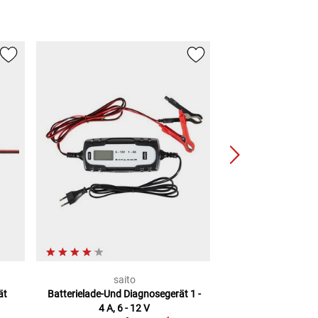
saito
NO
ät
Batterielade-Und Diagnosegerät
1 -
GENIUS5 
4 A, 6 - 12 V
Batterieladeger