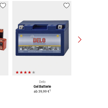
Delo
Del
Gel Batterie
Lithium-Ione
1
ab
39,99 €
2
UVP
79,99 €