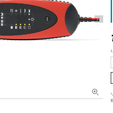
L
1
V