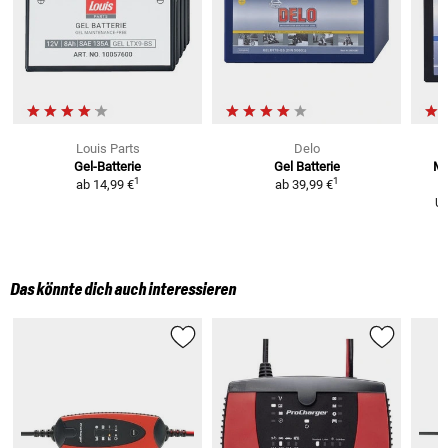
Louis Parts
Delo
Gel-Batterie
Gel Batterie
Mi
1
1
ab
14,99 €
ab
39,99 €
U
Das könnte dich auch interessieren