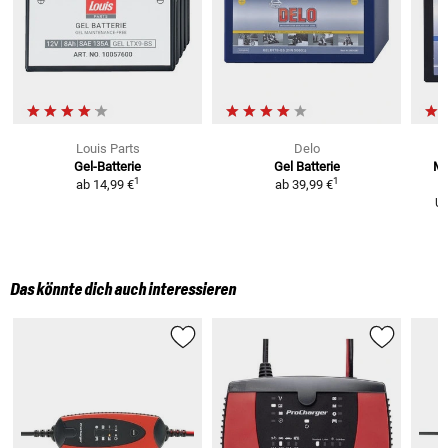
Louis Parts
Delo
Gel-Batterie
Gel Batterie
Mi
1
1
ab
14,99 €
ab
39,99 €
U
Das könnte dich auch interessieren