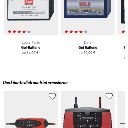
Louis Parts
Delo
Gel-Batterie
Gel Batterie
Mi
1
1
ab
14,99 €
ab
39,99 €
U
Das könnte dich auch interessieren