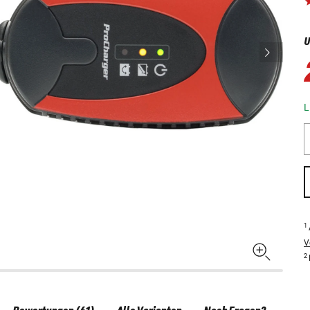
U
L
1
V
2