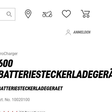
ANMELDEN
roCharger
600
BATTERIESTECKERLADEGER
BATTERIESTECKERLADEGERAET
rt. No.
10020100