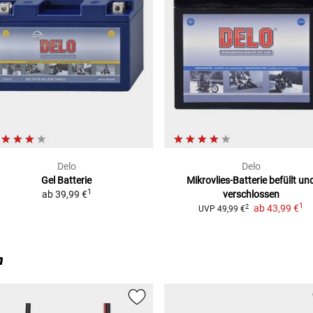
Delo
Delo
Gel Batterie
Mikrovlies-Batterie
befüllt un
1
ab
39,99 €
verschlossen
1
ab
43,99 €
2
UVP
49,99 €
n