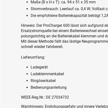
Maße (B x H x T): ca. 94 x 51 x 35 mm
Stromverbrauch: Leerlauf ca. 0,4 W; Volllast 
Die empfohlene Batteriekapazität beträgt 1,2
Hinweis: Der ProCharger 600 lässt sich aufgrund d
Ersatzstromquelle bei einem Batteriewechsel eins
polungsrichtig an die Batteriekabel klemmen und da
Mit dieser Methode fällt das lästige Neuprogrammie
schnell wieder fahrbereit.
Lieferumfang:
Ladegerät
Ladeklemmenkabel
Ringösenkabel
Bedienungsanleitung
WEEE-Reg.Nr.: DE 27034732
Warnhinweis: Erstickungsgefahr und innere Verletzu