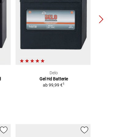
Delo
sai
d
Gel Hd Batterie
Gel-Bat
1
ab
99,99 €
ab
39,