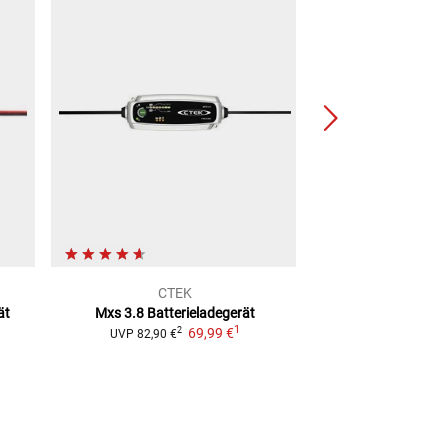
CTEK
CTE
ät
Mxs 3.8 Batterieladegerät
Xs 0.8 Eu Batt
1
69,99 €
2
2
UVP
82,90 €
UVP
61,90 €