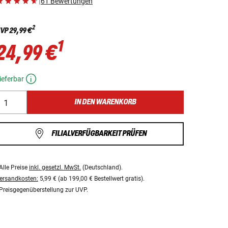
|
61 Bewertungen
2
VP
29,99 €
1
24,99 €
ieferbar
IN DEN WARENKORB
FILIALVERFÜGBARKEIT PRÜFEN
Alle Preise
inkl. gesetzl. MwSt.
(Deutschland).
ersandkosten:
5,99 € (ab 199,00 € Bestellwert gratis).
Preisgegenüberstellung zur UVP.