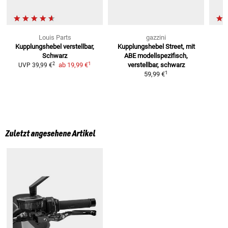
Louis Parts
gazzini
K
Kupplungshebel
verstellbar,
Kupplungshebel Street, mit
Schwarz
ABE
modellspezifisch,
1
2
ab
19,99 €
verstellbar, schwarz
UVP
39,99 €
1
59,99 €
Zuletzt angesehene Artikel