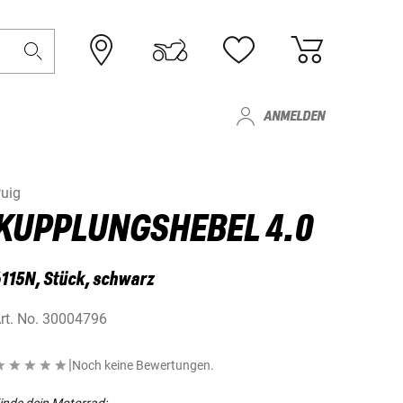
ANMELDEN
uig
KUPPLUNGSHEBEL 4.0
115N, Stück, schwarz
rt. No.
30004796
|
Noch keine Bewertungen.
inde dein Motorrad: