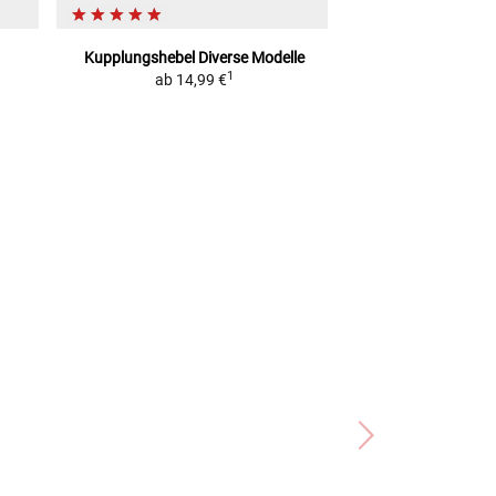
Kupplungshebel
Diverse Modelle
gazz
1
ab
14,99 €
Kupplungsh
modellspezifisch
2
UVP
79,99 €