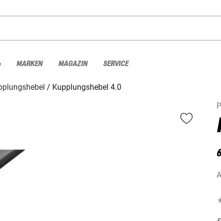
%
MARKEN
MAGAZIN
SERVICE
pplungshebel
Kupplungshebel 4.0
P
6
A
F