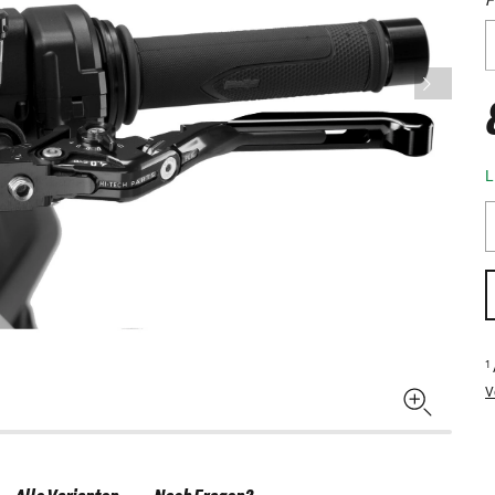
L
1
V