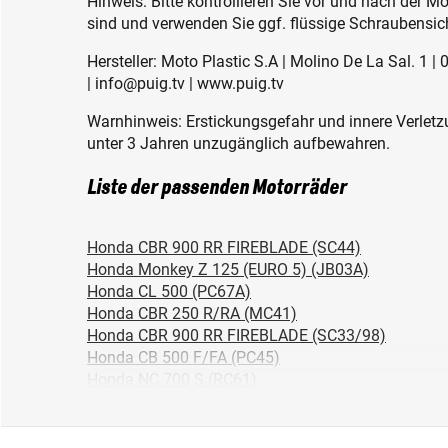
Hinweis: Bitte kontrollieren Sie vor und nach der 
sind und verwenden Sie ggf. flüssige Schraubensic
Hersteller: Moto Plastic S.A | Molino De La Sal. 1 
| info@puig.tv | www.puig.tv
Warnhinweis: Erstickungsgefahr und innere Verletzu
unter 3 Jahren unzugänglich aufbewahren.
Liste der passenden Motorräder
Honda CBR 900 RR FIREBLADE (SC44)
Honda Monkey Z 125 (EURO 5) (JB03A)
Honda CL 500 (PC67A)
Honda CBR 250 R/RA (MC41)
Honda CBR 900 RR FIREBLADE (SC33/98)
Honda CB 500 F/FA (PC45)
Honda NC 700 S (RC61)
Honda CBR 500 R/RA (PC44)
Honda CB 500 X / XA (PC46)
Honda MSX 125 GROM (EURO 5) (JC92A)