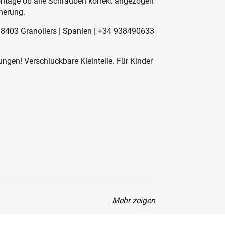
Montage ob alle Schrauben korrekt angezogen
herung.
| 08403 Granollers | Spanien | +34 938490633
ngen! Verschluckbare Kleinteile. Für Kinder
Mehr zeigen