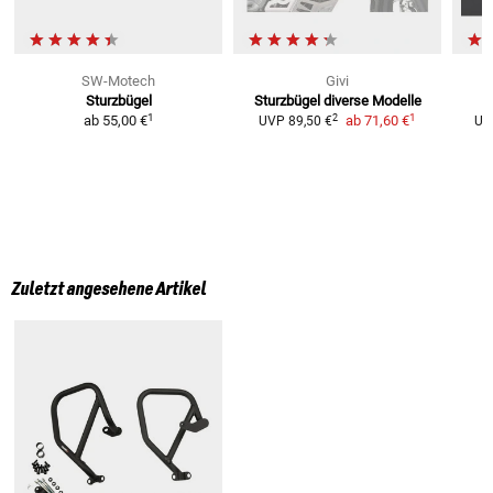
SW-Motech
Givi
Sturzbügel
Sturzbügel
diverse Modelle
1
1
2
ab
55,00 €
ab
71,60 €
UVP
89,50 €
UV
Zuletzt angesehene Artikel