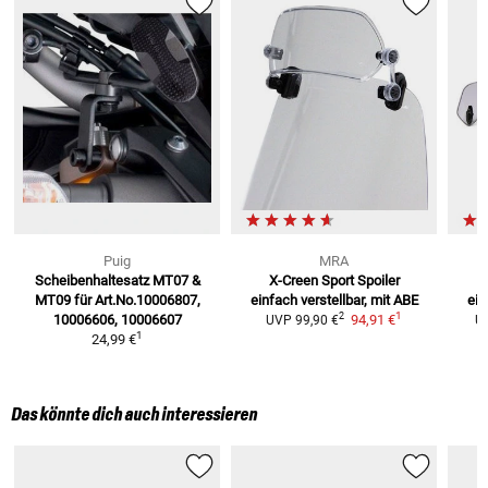
Puig
MRA
Scheibenhaltesatz MT07 &
X-Creen Sport Spoiler
MT09
für Art.No.10006807,
einfach verstellbar, mit ABE
ein
1
2
10006606, 10006607
94,91 €
UVP
99,90 €
U
1
24,99 €
Das könnte dich auch interessieren