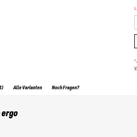
L
1
V
4)
Alle Varianten
Noch Fragen?
 ergo