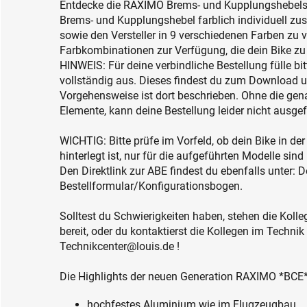
Entdecke die RAXIMO Brems- und Kupplungshebelset
Brems- und Kupplungshebel farblich individuell zus
sowie den Versteller in 9 verschiedenen Farben zu 
Farbkombinationen zur Verfügung, die dein Bike z
HINWEIS: Für deine verbindliche Bestellung fülle bi
vollständig aus. Dieses findest du zum Download u
Vorgehensweise ist dort beschrieben. Ohne die gen
Elemente, kann deine Bestellung leider nicht ausge
WICHTIG: Bitte prüfe im Vorfeld, ob dein Bike in de
hinterlegt ist, nur für die aufgeführten Modelle sind 
Den Direktlink zur ABE findest du ebenfalls unter
Bestellformular/Konfigurationsbogen.
Solltest du Schwierigkeiten haben, stehen die Kolleg
bereit, oder du kontaktierst die Kollegen im Technik
Technikcenter@louis.de !
Die Highlights der neuen Generation RAXIMO *BCE
hochfestes Aluminium wie im Flugzeugbau