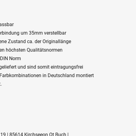
assbar
 Verbindung um 35mm verstellbar
ene Zustand ca. der Originallänge
den höchsten Qualitätsnormen
r DIN Norm
liefert und sind somit eintragungsfrei
Farbkombinationen in Deutschland montiert
.
19 | 85614 Kirchseeon Ot Buch |