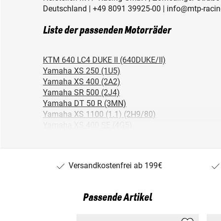
Deutschland | +49 8091 39925-00 | info@mtp-racin
Liste der passenden Motorräder
KTM 640 LC4 DUKE II (640DUKE/II)
Yamaha XS 250 (1U5)
Yamaha XS 400 (2A2)
Yamaha SR 500 (2J4)
Yamaha DT 50 R (3MN)
Yamaha XS 1100 (1.1) (2H9/80)
Yamaha XS 400 SE (4G5)
Yamaha XS 850 (4E2)
Yamaha XJ 650 (4K0)
Yamaha RD 350 LC (4L0)
Versandkostenfrei ab 199€
Yamaha RD 250 LC (4L1)
Yamaha XJ 650 (4K0/83)
Yamaha XS 1100 S (5K7)
Passende Artikel
Yamaha DT 80 LC2 (53V)
KTM 620 E DUKE (620DUKE)