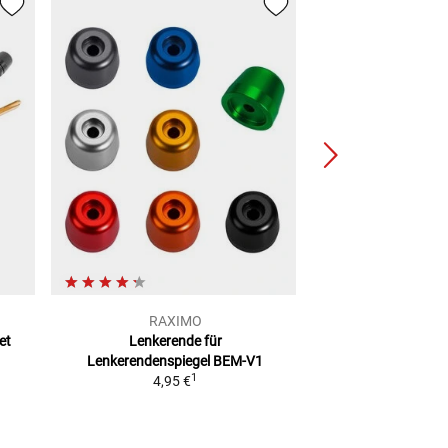
RAXIMO
RAXI
et
Lenkerende für
Lenkergriff Set 
Lenkerendenspiegel BEM-V1
für 22mm
1
4,95 €
19,90