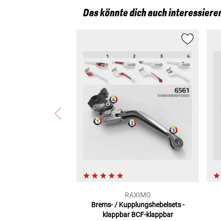
Moto Guzzi GRISO 1100 (GRISO-1100)
Das könnte dich auch interessiere
Buell XB12X ULYSSES (XB12X)
Benelli TNT 1130 CAFE RACER (TNT1130CR)
Moto Morini 9 1/2, 11 1/2 (91/2)
Moto Guzzi NORGE 1200 (LPH011)
Moto Guzzi BREVA V 750 I.E (LL)
Ducati MONSTER 695 (M695)
Husqvarna WRE 125 (WRE-125)
Moto Guzzi GRISO 850 (GRISO-850)
Moto Guzzi BREVA 850 (BREVA-850)
Buell X1 LIGHTNING (X1-LIGHTNING)
Ducati MULTISTRADA 1100 / S (MULTI1100)
Gilera GP 800 (M55)
Moto Guzzi NORGE 850 (LP000)
Moto Guzzi 1200 SPORT (1200SPORT2)
Moto Guzzi GRISO 8V-1200 (GRISO8V)
Moto Guzzi BELLAGIO 940 (LY)
Buell 1125 R (1125R)
RAXIMO
Moto Guzzi V7 CLASSIC (LW/CLASSIC)
Brems- / Kupplungshebelsets -
Moto Morini GRANPASSO 1200 (GRANPASSO)
klappbar
BCF-klappbar