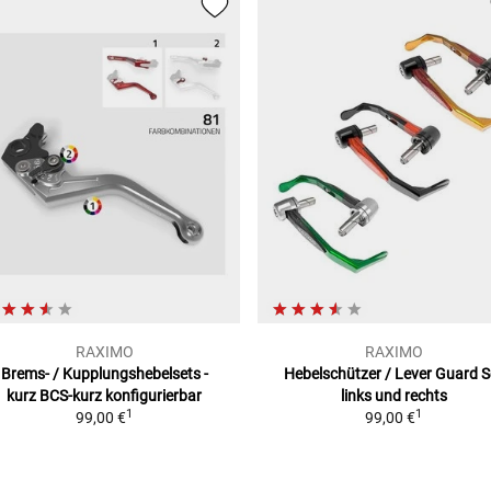
ANS... (KR/KT/01)
RAXIMO
RAXIMO
Brems- / Kupplungshebelsets -
Hebelschützer / Lever Guard S
kurz
BCS-kurz konfigurierbar
links und rechts
1
1
99,00 €
99,00 €