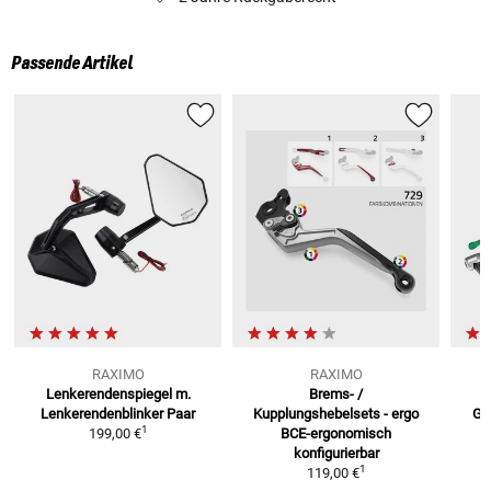
Passende Artikel
RAXIMO
RAXIMO
Lenkerendenspiegel m.
Brems- /
Lenkerendenblinker
Paar
Kupplungshebelsets - ergo
Gu
1
199,00 €
BCE-ergonomisch
konfigurierbar
1
119,00 €