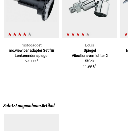
motogadget
Louis
V
mo.view bar adapter Set für
Spiegel
M1
Lenkerendenspiegel
Vibrationsvernichter
2
1
59,00 €
Stück
1
11,99 €
Zuletzt angesehene Artikel