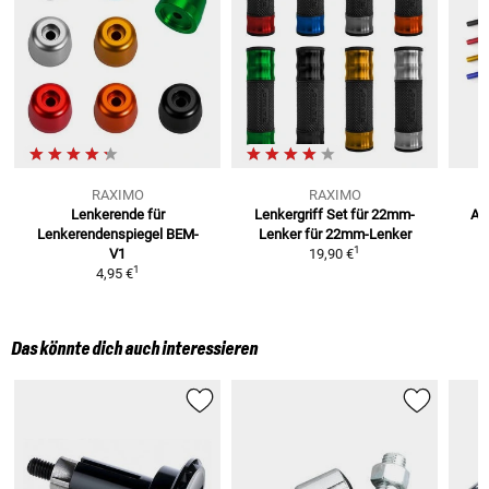
RAXIMO
RAXIMO
Lenkerende für
Lenkergriff Set für 22mm-
Alu
Lenkerendenspiegel BEM-
Lenker
für 22mm-Lenker
1
V1
19,90 €
1
4,95 €
Das könnte dich auch interessieren