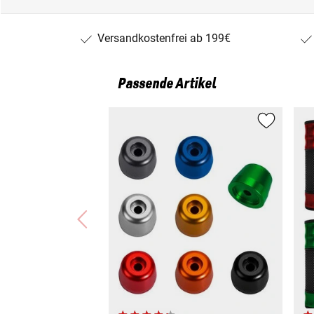
Aprilia TUONO 1000 R FACTORY (TUON1RFACT)
Aprilia RST 1000 FUTURA (RST1000)
Versandkostenfrei ab 199€
Aprilia RSV 1000 R (RR)
Aprilia RSV 1000 R/RR/FACTORY (RSV10R/06)
Aprilia RSV 1000 R FACTORY (RR/FACTORY)
Passende Artikel
Aprilia RSV MILLE (ME)
Aprilia RSV MILLE R (RSVMILLE/R)
Aprilia RSV MILLE (RP/MILLE)
Aprilia RSV4 R (APRC/ABS) (RSV4R)
Aprilia RSV4 FACTORY (APRC/ABS) (RSV4FACTOR
Aprilia RSV4 Racing Factory (RKL00/RKL01)
Aprilia RS4 125/REPLICA (4-TAKTER) (TW000)
Aprilia DORSODURO SMV 1200 (TV)
Aprilia TUONO V4 1100 RR (EURO 4) (TUOV4RR/19
Aprilia RSV4/FACTORY (RK)
Aprilia TUONO V4 1100 FACTORY (EURO 4) (TUOV
Aprilia TUONO V4 1100 RR (EURO 4) (TUOV4RR/17
Aprilia TUONO V4 1100 FACTORY (EURO 4) (TUOV
Aprilia RSV4 1100 FACTORY (EURO 4) (KEA)
Aprilia RS 125/REPLICA (EURO 4) (KC000)