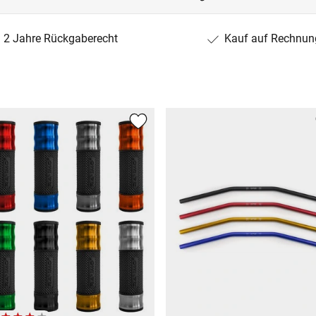
2 Jahre Rückgaberecht
Kauf auf Rechnun
Y)
)
4FA/17)
)
4FA/19)