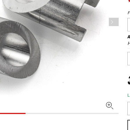
F
A
H
L