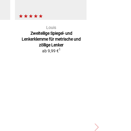
Louis
Louis 
Zweiteilige Spiegel- und
Spiegeladapter,
Lenkerklemme
für metrische und
schw
zöllige Lenker
4,99
1
ab
9,99 €