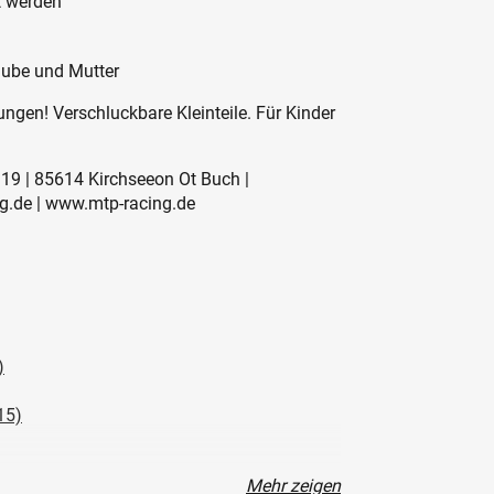
t werden
raube und Mutter
ngen! Verschluckbare Kleinteile. Für Kinder
19 | 85614 Kirchseeon Ot Buch |
g.de | www.mtp-racing.de
)
15)
Mehr zeigen