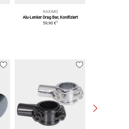
RAXIMO
RAXI
Alu-Lenker Drag Bar, Konifiziert
Alu-Lenker Stree
1
59,90 €
22,2 MM, 
49,90
NEU