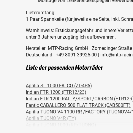
Montage von Lenkerendenspiegeln verwende
Lieferumfang:
1 Paar Spannkeile (für jeweils eine Seite, inkl. Sch
Warnhinweis: Erstickungsgefahr und innere Verletzu
unter 3 Jahren unzugänglich aufbewahren.
Hersteller: MTP-Racing GmbH | Zornedinger Straße 
Deutschland | +49 8091 39925-00 | info@mtp-racin
Liste der passenden Motorräder
Aprilia SL 1000 FALCO (ZD4PA)
Indian FTR 1200 (FTR12/23)
Indian FTR 1200 RALLY/SPORT/CARBON (FTR12R
Fantic CABALLERO 500 FLAT TRACK (CAB500FT)
Aprilia TUONO V4 1100 RR /FACTORY (TUONOV4/
Aprilia TUONO V4R (TY)
Aprilia TUONO 1000 (RP/TUONO)
Aprilia TUONO 1000 R (TUONO1000R)