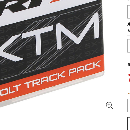
A
U
L