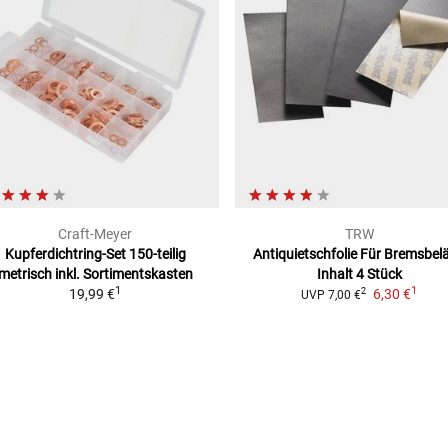
Craft-Meyer
TRW
Kupferdichtring-Set 150-teilig
Antiquietschfolie Für Bremsbel
metrisch
inkl. Sortimentskasten
Inhalt 4 Stück
1
1
19,99 €
6,30 €
2
UVP
7,00 €
19)
20)
22)