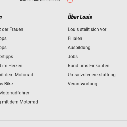
n
Über Louis
t der Frauen
Louis stellt sich vor
ipps
Filialen
ipps
Ausbildung
ertipps
Jobs
d im Herzen
Rund ums Einkaufen
mit dem Motorrad
Umsatzsteuererstattung
s Bike
Verantwortung
Motorradfahrer
 mit dem Motorrad