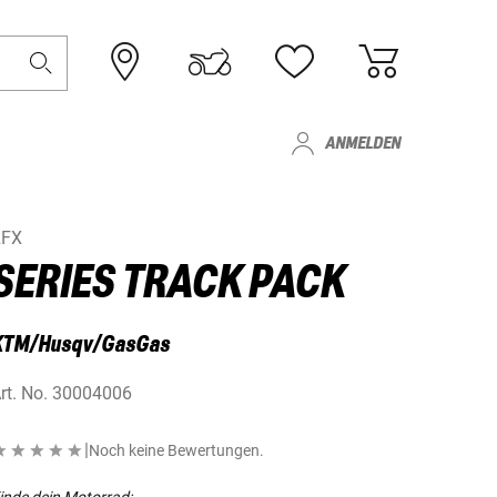
ANMELDEN
RFX
SERIES TRACK PACK
KTM/Husqv/GasGas
rt. No.
30004006
|
Noch keine Bewertungen.
inde dein Motorrad: