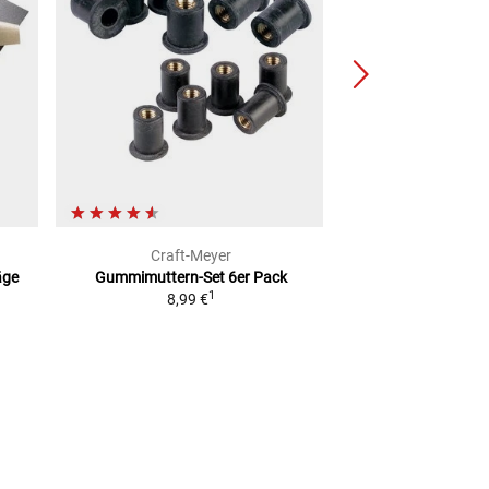
Craft-Meyer
BG
äge
Gummimuttern-Set
6er Pack
Federband-Schl
1
8,99 €
Sortiment
selbstsp
14,99