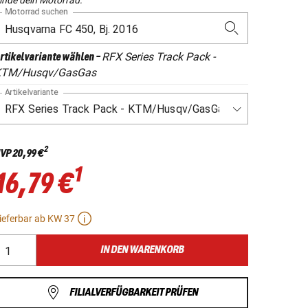
Motorrad suchen
RFX Series Track Pack -
rtikelvariante wählen
-
KTM/Husqv/GasGas
Artikelvariante
2
VP
20,99 €
1
16,79 €
ieferbar ab KW 37
IN DEN WARENKORB
FILIALVERFÜGBARKEIT PRÜFEN