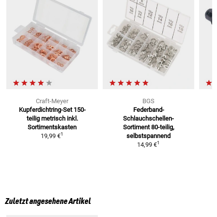
Craft-Meyer
BGS
Kupferdichtring-Set 150-
Federband-
G
teilig metrisch
inkl.
Schlauchschellen-
Sortimentskasten
Sortiment
80-teilig,
1
19,99 €
selbstspannend
1
14,99 €
Zuletzt angesehene Artikel