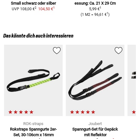
Small
schwarz oder silber
essung: Ca. 21 X 29 Cm
1
1
2
104,50 €
5,99 €
UVP
108,00 €
1
(
1 M2
=
96,61 €
)
Das könnte dich auch interessieren
ROK-straps
Joubert
Rokstraps Spanngurte
2er-
Spanngurt-Set
für Gepäck
Set, 30-106cm x 16mm
mit Reflektor