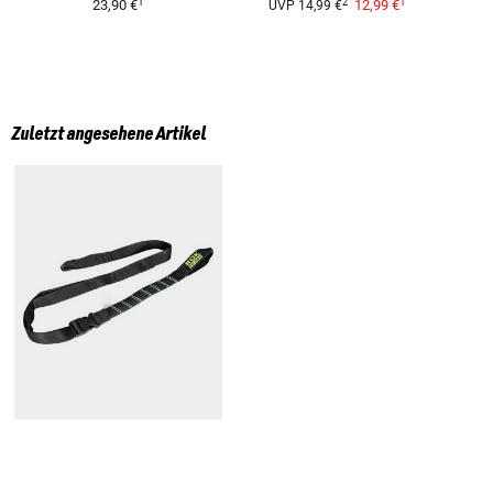
1
1
2
23,90 €
12,99 €
UVP
14,99 €
Zuletzt angesehene Artikel