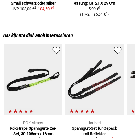
Small
schwarz oder silber
essung: Ca. 21 X 29 Cm
1
1
2
104,50 €
5,99 €
UVP
108,00 €
1
(
1 M2
=
96,61 €
)
Das könnte dich auch interessieren
ROK-straps
Joubert
Rokstraps Spanngurte
2er-
Spanngurt-Set
für Gepäck
Set, 30-106cm x 16mm
mit Reflektor