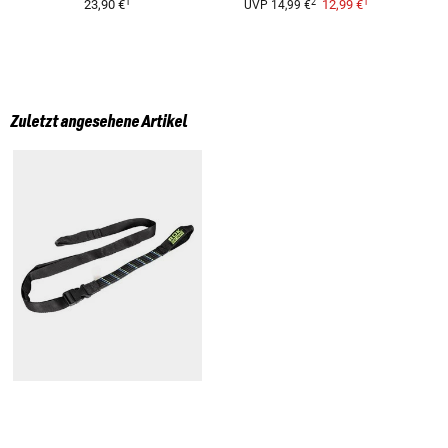
1
1
2
23,90 €
12,99 €
UVP
14,99 €
Zuletzt angesehene Artikel