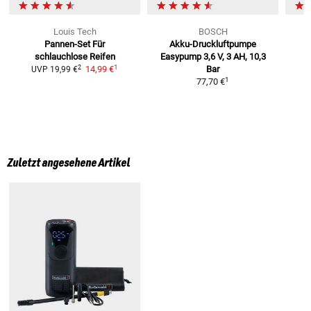
Louis Tech
BOSCH
Pannen-Set
Für
Akku-Druckluftpumpe
schlauchlose Reifen
Easypump
3,6 V, 3 AH, 10,3
1
2
14,99 €
Bar
UVP
19,99 €
1
77,70 €
Zuletzt angesehene Artikel