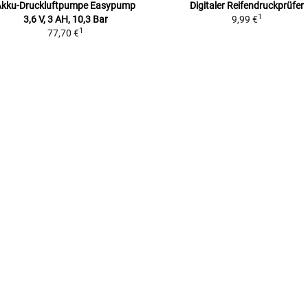
Akku-Druckluftpumpe Easypump
Digitaler Reifendruckprüfer
1
3,6 V, 3 AH, 10,3 Bar
9,99 €
1
77,70 €