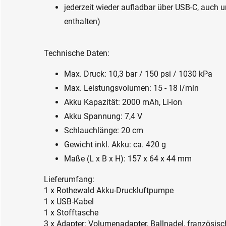
jederzeit wieder aufladbar über USB-C, auch u
enthalten)
Technische Daten:
Max. Druck: 10,3 bar / 150 psi / 1030 kPa
Max. Leistungsvolumen: 15 - 18 l/min
Akku Kapazität: 2000 mAh, Li-ion
Akku Spannung: 7,4 V
Schlauchlänge: 20 cm
Gewicht inkl. Akku: ca. 420 g
Maße (L x B x H): 157 x 64 x 44 mm
Lieferumfang:
1 x Rothewald Akku-Druckluftpumpe
1 x USB-Kabel
1 x Stofftasche
3 x Adapter: Volumenadapter, Ballnadel, französisc