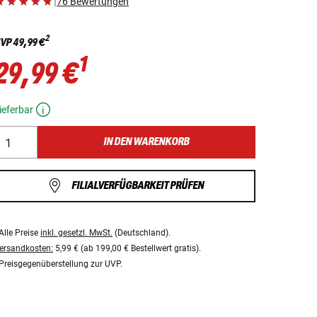
|
76 Bewertungen
2
VP
49,99 €
1
29,99 €
ieferbar
IN DEN WARENKORB
FILIALVERFÜGBARKEIT PRÜFEN
Alle Preise
inkl. gesetzl. MwSt.
(Deutschland).
ersandkosten:
5,99 € (ab 199,00 € Bestellwert gratis).
Preisgegenüberstellung zur UVP.