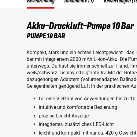
Beschreibung
Dokumente (1)
Bewertungen (7
Akku-Druckluft-Pumpe 10 Bar
PUMPE 10 BAR
Kompakt, stark und ein echtes Leichtgewicht - das
bar mit integriertem 2000 mAh Li-ion-Akku. Die Pum
unterwegs. Du hast sie immer schnell zur Hand. Ih
weiß/schwarz Display erfolgt intuitiv. Mit der Ro
dazugehörigen Adaptern (Volumenadapter, Ballnadel,
Gelegenheiten genügend Luft in der praktischen A
für eine Vielzahl von Anwendungen bis zu 10.
intuitive und komfortable Bedienung
präzise Leucht-Anzeige
integriertes, zusätzliches LED-Licht
leicht und kompakt mit nur ca. 420 g Gewicht