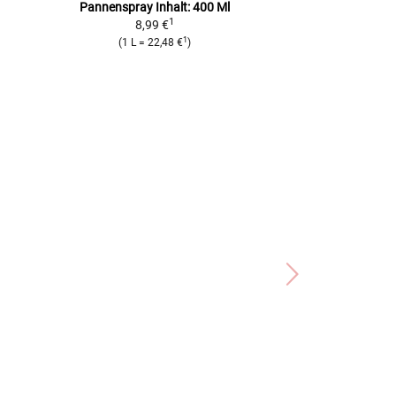
Pannenspray Inhalt: 400 Ml
Reifenventildapte
1
8,99 €
7,99
1
(
1 L
=
22,48 €
)