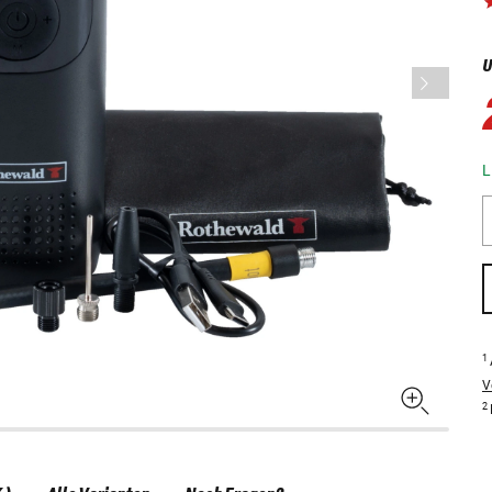
U
L
1
V
2