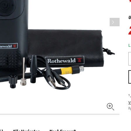
U
L
1
V
2