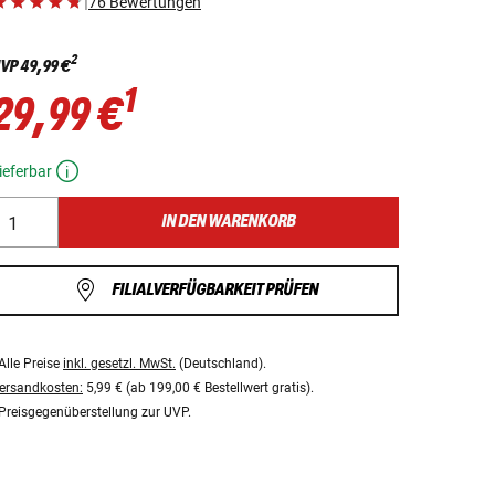
|
76 Bewertungen
2
VP
49,99 €
1
29,99 €
ieferbar
IN DEN WARENKORB
FILIALVERFÜGBARKEIT PRÜFEN
Alle Preise
inkl. gesetzl. MwSt.
(Deutschland).
ersandkosten:
5,99 € (ab 199,00 € Bestellwert gratis).
Preisgegenüberstellung zur UVP.