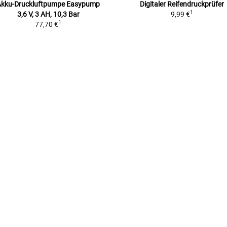
Akku-Druckluftpumpe Easypump
Digitaler Reifendruckprüfer
1
3,6 V, 3 AH, 10,3 Bar
9,99 €
1
77,70 €