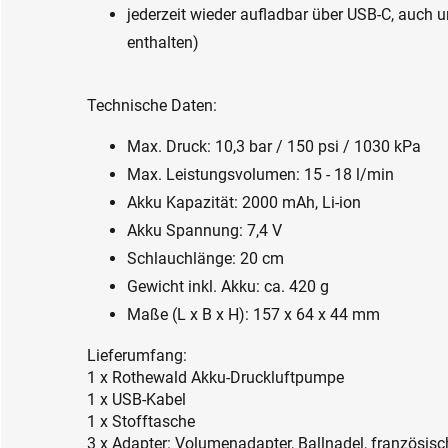
jederzeit wieder aufladbar über USB-C, auch u
enthalten)
Technische Daten:
Max. Druck: 10,3 bar / 150 psi / 1030 kPa
Max. Leistungsvolumen: 15 - 18 l/min
Akku Kapazität: 2000 mAh, Li-ion
Akku Spannung: 7,4 V
Schlauchlänge: 20 cm
Gewicht inkl. Akku: ca. 420 g
Maße (L x B x H): 157 x 64 x 44 mm
Lieferumfang:
1 x Rothewald Akku-Druckluftpumpe
1 x USB-Kabel
1 x Stofftasche
3 x Adapter: Volumenadapter, Ballnadel, französisc