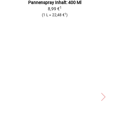
Pannenspray Inhalt: 400 Ml
Montiereisen
L
1
8,99 €
11,99
1
(
1 L
=
22,48 €
)