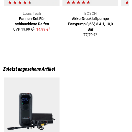
Louis Tech
BOSCH
Pannen-Set
Für
Akku-Druckluftpumpe
schlauchlose Reifen
Easypump
3,6 V, 3 AH, 10,3
1
2
14,99 €
Bar
UVP
19,99 €
1
77,70 €
Zuletzt angesehene Artikel