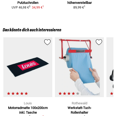
Putztuchrollen
höhenverstellbar
W
1
1
3
34,99 €
89,99 €
UVP
46,98 €
Das könnte dich auch interessieren
Louis
Rothewald
Motorradmatte 100x200cm
Werkstatt-Tuch-
inkl. Tasche
Rollenhalter