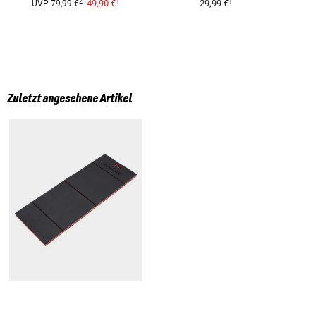
1
1
2
49,90 €
29,99 €
UVP
79,99 €
Zuletzt angesehene Artikel