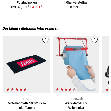
Putztuchrollen
höhenverstellbar
W
1
1
3
34,99 €
89,99 €
UVP
46,98 €
Das könnte dich auch interessieren
Louis
Rothewald
Motorradmatte 100x200cm
Werkstatt-Tuch-
inkl. Tasche
Rollenhalter