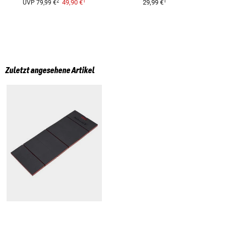
1
1
2
49,90 €
29,99 €
UVP
79,99 €
Zuletzt angesehene Artikel