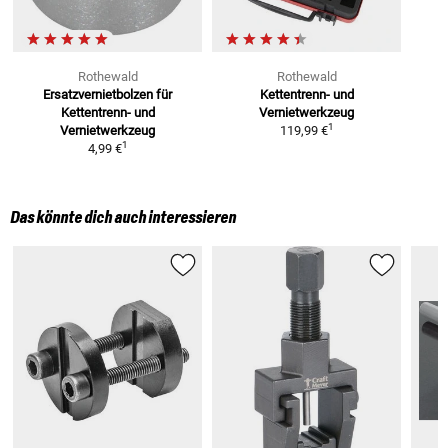
Rothewald
Rothewald
Ersatzvernietbolzen
für
Kettentrenn- und
Kettentrenn- und
Vernietwerkzeug
1
Vernietwerkzeug
119,99 €
1
4,99 €
Das könnte dich auch interessieren