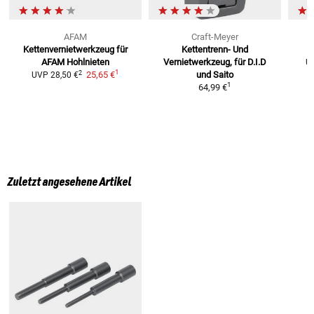
AFAM
Craft-Meyer
Kettenvernietwerkzeug
für
Kettentrenn- Und
K
AFAM Hohlnieten
Vernietwerkzeug, für D.I.D
U
1
2
25,65 €
und Saito
UVP
28,50 €
1
64,99 €
Zuletzt angesehene Artikel