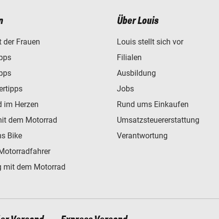
n
Über Louis
t der Frauen
Louis stellt sich vor
ipps
Filialen
ipps
Ausbildung
ertipps
Jobs
d im Herzen
Rund ums Einkaufen
mit dem Motorrad
Umsatzsteuererstattung
s Bike
Verantwortung
Motorradfahrer
 mit dem Motorrad