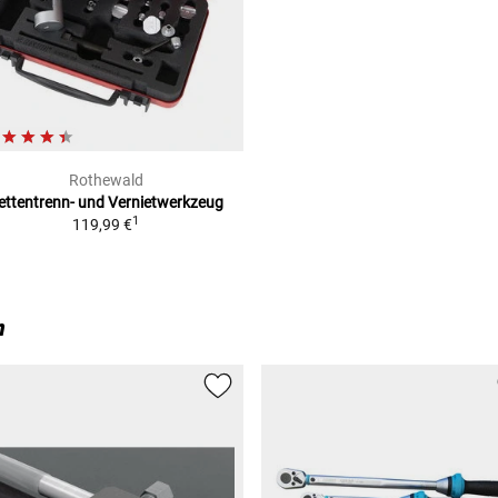
Rothewald
ettentrenn- und Vernietwerkzeug
1
119,99 €
n