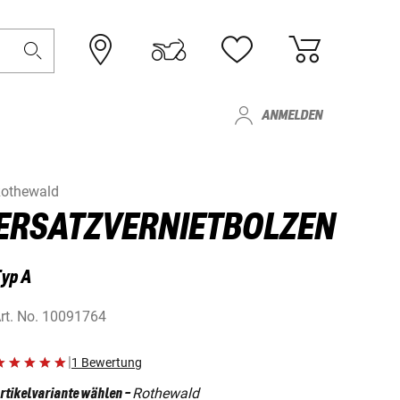
ANMELDEN
othewald
ERSATZVERNIETBOLZEN
yp A
rt. No.
10091764
|
1 Bewertung
Rothewald
rtikelvariante wählen
-