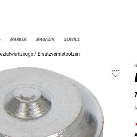
%
MARKEN
MAGAZIN
SERVICE
ezialwerkzeuge
Ersatzvernietbolzen
R
T
A
A