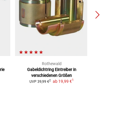
Rothewald
Wer
rie
Gabeldichtring Eintreiber
in
Drehmomentsc
verschiedenen Größen
Umschaltknarre. 
1
ab
19,99 €
1/2
2
UVP
39,99 €
2
UVP
290,61 €