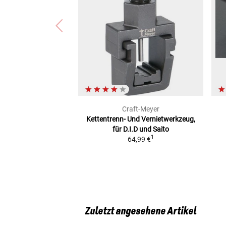
Craft-Meyer
Kettentrenn- Und
Vernietwerkzeug,
für D.I.D und Saito
1
64,99 €
Zuletzt angesehene Artikel