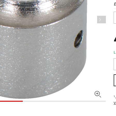
E
L
1
V