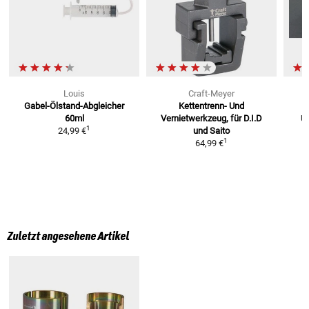
Louis
Craft-Meyer
Gabel-Ölstand-Abgleicher
Kettentrenn- Und
K
60ml
Vernietwerkzeug, für D.I.D
U
1
24,99 €
und Saito
1
64,99 €
Zuletzt angesehene Artikel