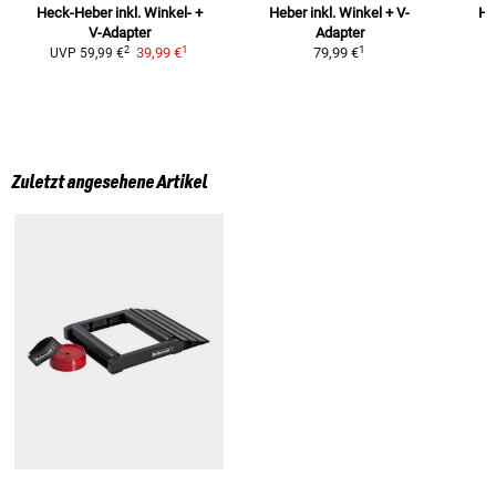
Heck-Heber
inkl. Winkel- +
Heber inkl. Winkel + V-
He
V-Adapter
Adapter
1
1
2
39,99 €
79,99 €
UVP
59,99 €
Zuletzt angesehene Artikel