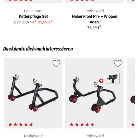
Louis Care
Rothewald
Kettenpflege Set
Heber Front Pin- + Wippen
1
2
22,99 €
Adap.
UVP
28,97 €
1
79,99 €
Das könnte dich auch interessieren
Rothewald
Rothewald