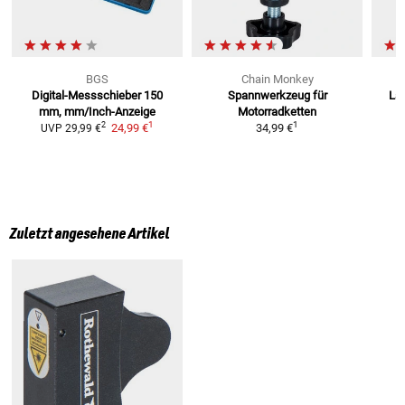
BGS
Chain Monkey
Digital-Messschieber
150
Spannwerkzeug
für
Las
mm, mm/Inch-Anzeige
Motorradketten
1
1
2
24,99 €
34,99 €
UVP
29,99 €
Zuletzt angesehene Artikel