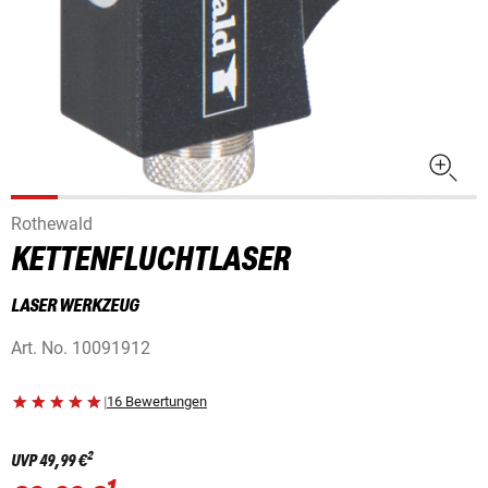
Rothewald
KETTENFLUCHTLASER
LASER WERKZEUG
Art. No.
10091912
|
16 Bewertungen
2
UVP
49,99 €