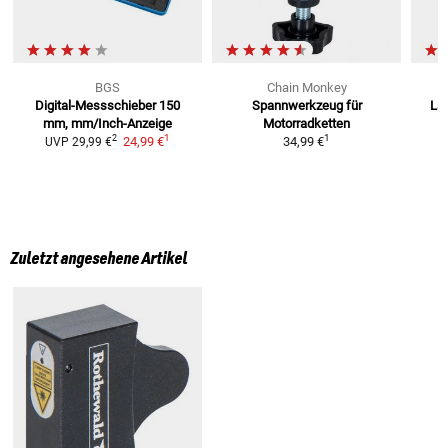
BGS
Chain Monkey
Digital-Messschieber
150
Spannwerkzeug
für
Las
mm, mm/Inch-Anzeige
Motorradketten
1
1
2
24,99 €
34,99 €
UVP
29,99 €
Zuletzt angesehene Artikel