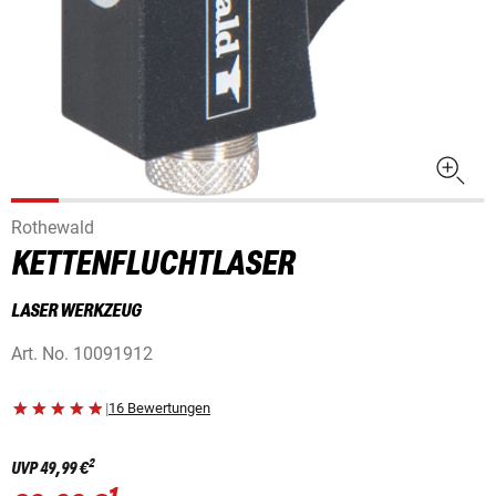
Rothewald
KETTENFLUCHTLASER
LASER WERKZEUG
Art. No.
10091912
|
16 Bewertungen
2
UVP
49,99 €