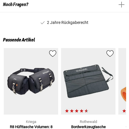
Noch Fragen?
2 Jahre Rückgaberecht
Passende Artikel
Kriega
Rothewald
R8 Hüfttasche
Volumen: 8
Bordwerkzeugtasche
Öl