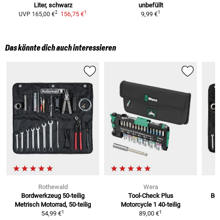
Liter, schwarz
unbefüllt
1
1
2
156,75 €
9,99 €
UVP
165,00 €
Das könnte dich auch interessieren
Rothewald
Wera
Bordwerkzeug 50-teilig
Tool-Check Plus
Bor
Metrisch
Motorrad, 50-teilig
Motorcycle 1
40-teilig
1
1
54,99 €
89,00 €