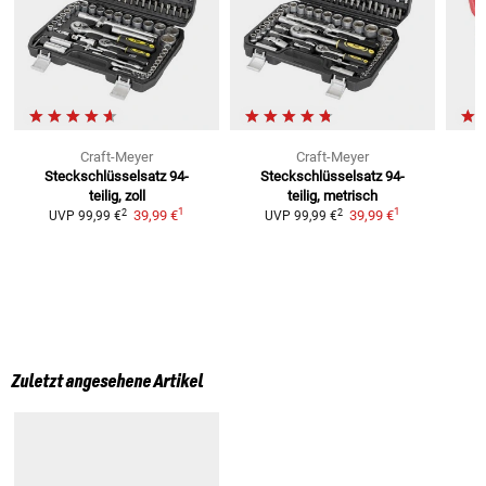
Craft-Meyer
Craft-Meyer
Steckschlüsselsatz 94-
Steckschlüsselsatz 94-
K
teilig, zoll
teilig, metrisch
1
1
2
2
39,99 €
39,99 €
UVP
99,99 €
UVP
99,99 €
Zuletzt angesehene Artikel