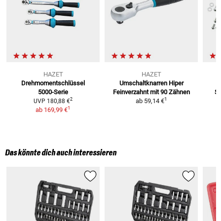
HAZET
HAZET
Drehmomentschlüssel
Umschaltknarren Hiper
5000-Serie
Feinverzahnt
mit 90 Zähnen
Sp
1
2
ab
59,14 €
UVP
180,88 €
1
ab
169,99 €
Das könnte dich auch interessieren