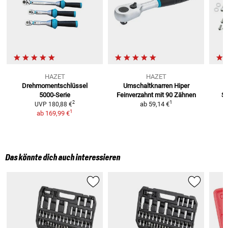
HAZET
HAZET
Drehmomentschlüssel
Umschaltknarren Hiper
5000-Serie
Feinverzahnt
mit 90 Zähnen
Sp
1
2
ab
59,14 €
UVP
180,88 €
1
ab
169,99 €
Das könnte dich auch interessieren