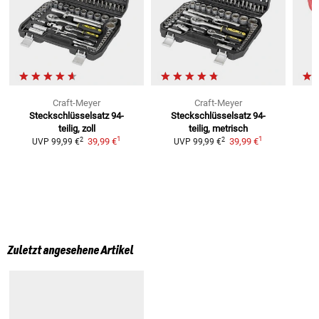
Craft-Meyer
Craft-Meyer
Steckschlüsselsatz 94-
Steckschlüsselsatz 94-
K
teilig, zoll
teilig, metrisch
1
1
2
2
39,99 €
39,99 €
UVP
99,99 €
UVP
99,99 €
Zuletzt angesehene Artikel