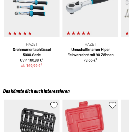
HAZET
HAZET
Drehmomentschlüssel
Umschaltknarren Hiper
5000-Serie
Feinverzahnt
mit 90 Zähnen
R
1
2
73,66 €
UVP
180,88 €
1
ab
169,99 €
Das könnte dich auch interessieren