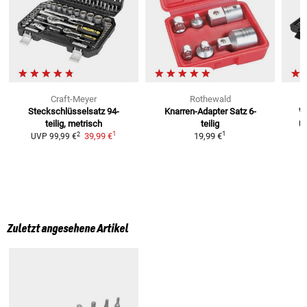
Craft-Meyer
Rothewald
Steckschlüsselsatz 94-
Knarren-Adapter Satz
6-
W
teilig, metrisch
teilig
U
1
1
2
39,99 €
19,99 €
UVP
99,99 €
Zuletzt angesehene Artikel