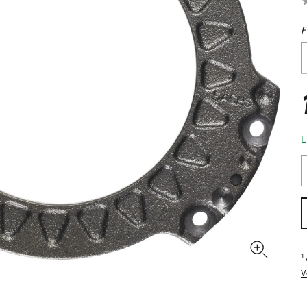
F
L
1
V