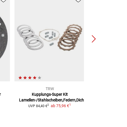
TRW
TR
r
Kupplungs-Super Kit
Kupplungslamellen
Lamellen-/Stahlscheiben,Federn,Dichtung
und Trocken
1
ab
75,96 €
2
2
UVP
84,40 €
UVP
30,20 €