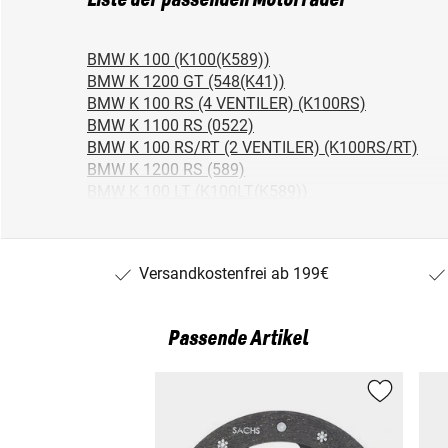
Liste der passenden Motorräder
BMW K 100 (K100(K589))
BMW K 1200 GT (548(K41))
BMW K 100 RS (4 VENTILER) (K100RS)
BMW K 1100 RS (0522)
BMW K 100 RS/RT (2 VENTILER) (K100RS/RT)
BMW K 1200 RS (589)
BMW K 100 LT (K100LT(K589))
BMW K 1 (K-1)
BMW K 1200 RS (547)
BMW K 1100 LT (0526)
Versandkostenfrei ab 199€
Passende Artikel