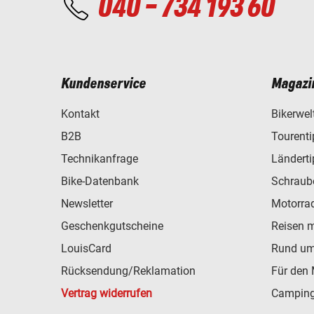
040 - 734 193 60
Kundenservice
Magazi
Kontakt
Bikerwel
B2B
Tourent
Technikanfrage
Ländert
Bike-Datenbank
Schraub
Newsletter
Motorra
Geschenkgutscheine
Reisen 
LouisCard
Rund um
Rücksendung/Reklamation
Für den 
Vertrag widerrufen
Camping