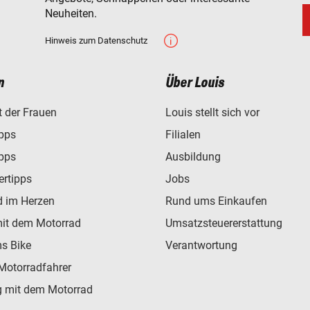
Neuheiten.
Hinweis zum Datenschutz
n
Über Louis
t der Frauen
Louis stellt sich vor
ipps
Filialen
ipps
Ausbildung
ertipps
Jobs
d im Herzen
Rund ums Einkaufen
mit dem Motorrad
Umsatzsteuererstattung
s Bike
Verantwortung
Motorradfahrer
 mit dem Motorrad