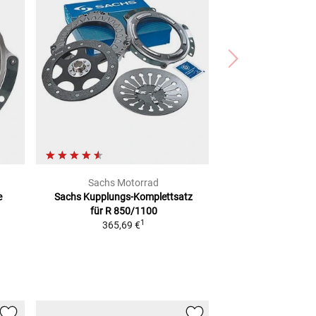
Sachs Motorrad
e
Sachs Kupplungs-Komplettsatz
für
R 850/1100
1
365,69 €