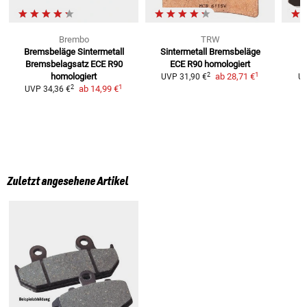
Brembo
TRW
Bremsbeläge Sintermetall
Sintermetall Bremsbeläge
B
Bremsbelagsatz ECE R90
ECE R90 homologiert
1
2
homologiert
ab
28,71 €
UVP
31,90 €
U
1
2
ab
14,99 €
UVP
34,36 €
Zuletzt angesehene Artikel