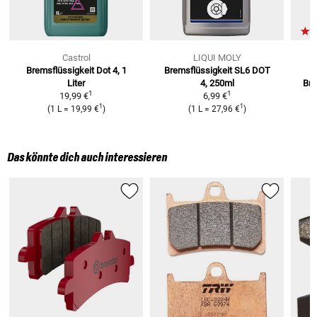
Castrol
LIQUI MOLY
Bremsflüssigkeit Dot 4, 1
Bremsflüssigkeit SL6 DOT
Liter
4, 250ml
Br
1
1
19,99 €
6,99 €
1
1
(
1 L
=
19,99 €
)
(
1 L
=
27,96 €
)
Das könnte dich auch interessieren