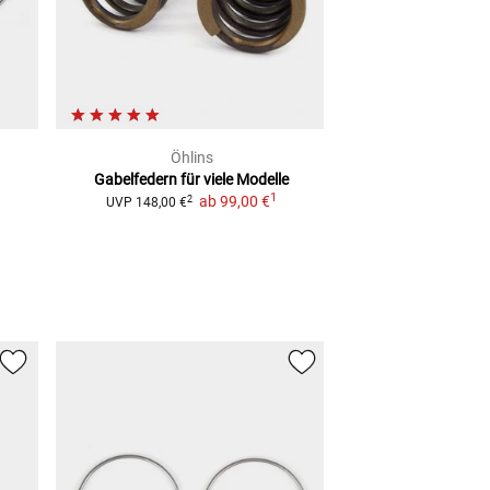
Öhlins
Wirth F
Gabelfedern
für viele Modelle
Progressive 
1
ab
99,00 €
ab
129,
2
UVP
148,00 €