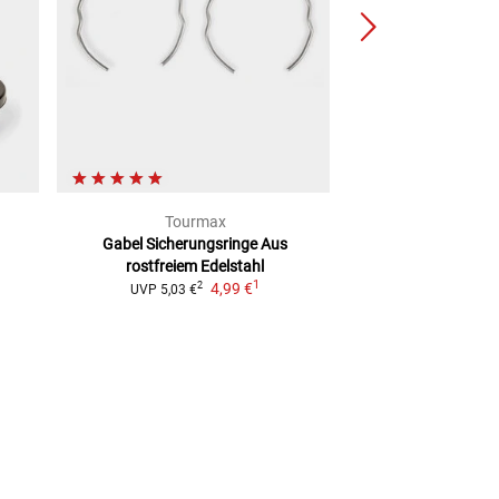
Tourmax
All Balls
Gabel Sicherungsringe
Aus
Gabel Reparatur
rostfreiem Edelstahl
notwendigen Ver
1
4,99 €
2
2
UVP
5,03 €
UVP
51,99 €