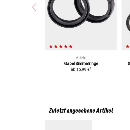
Piaggio XEVO 125 (XEVO-125)
Piaggio XEVO 250 I.E. (XEVO-250)
Piaggio XEVO 400 i.e. (M52101)
Suzuki DR 125 SM (CS)
Ariete
Gabel Simmerringe
G
1
ab
15,99 €
Zuletzt angesehene Artikel