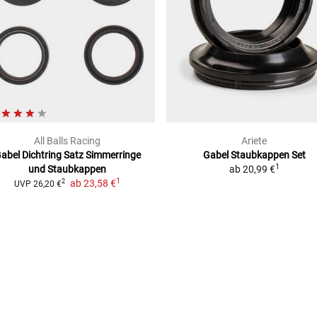
All Balls Racing
Ariete
abel Dichtring Satz
Simmerringe
Gabel Staubkappen Set
1
und Staubkappen
ab
20,99 €
1
ab
23,58 €
2
UVP
26,20 €