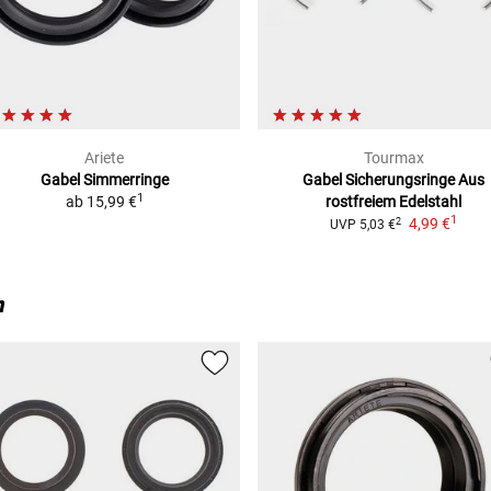
0)
0)
Ariete
Tourmax
Gabel Simmerringe
Gabel Sicherungsringe
Aus
1
ab
15,99 €
rostfreiem Edelstahl
1
4,99 €
2
UVP
5,03 €
n