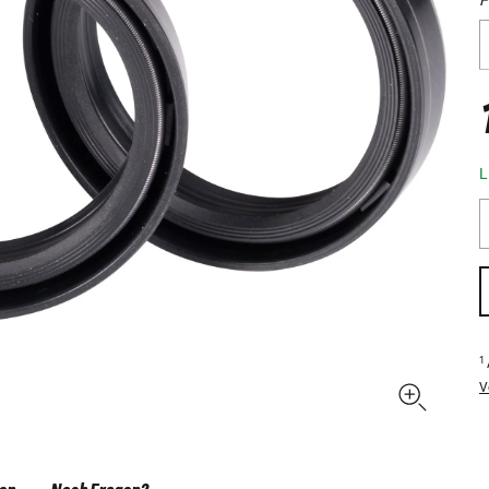
L
1
V