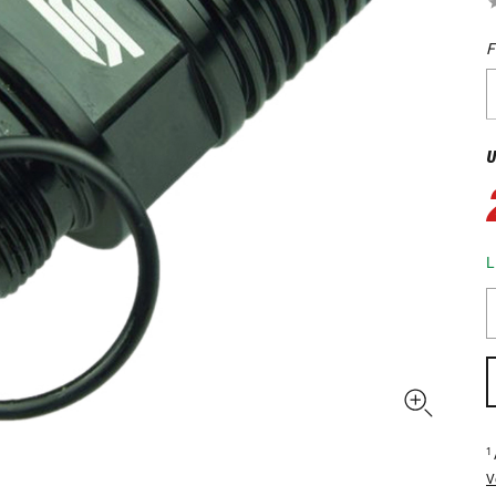
F
U
L
1
V