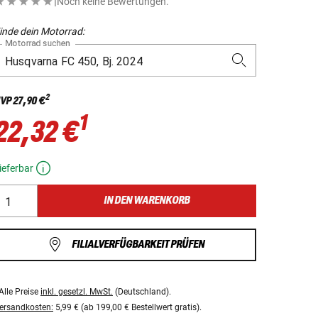
|
Noch keine Bewertungen.
inde dein Motorrad:
Motorrad suchen
2
VP
27,90 €
1
22,32 €
ieferbar
IN DEN WARENKORB
FILIALVERFÜGBARKEIT PRÜFEN
Alle Preise
inkl. gesetzl. MwSt.
(Deutschland).
ersandkosten:
5,99 € (ab 199,00 € Bestellwert gratis).