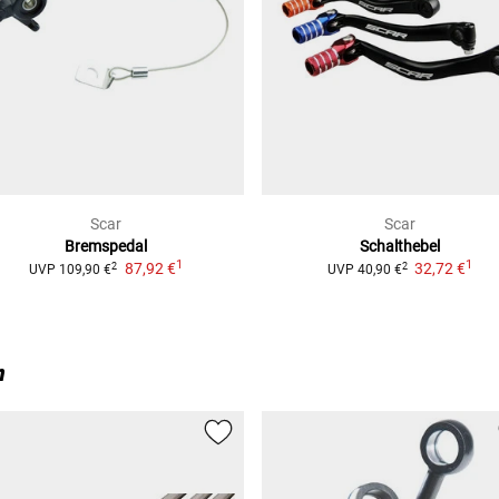
Scar
Scar
Bremspedal
Schalthebel
1
1
87,92 €
32,72 €
2
2
UVP
109,90 €
UVP
40,90 €
n