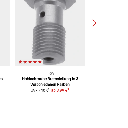
TRW
TR
ex
Hohlschraube Bremsleitung
In 3
Kupplungsleitun
Verschiedenen Farben
2
UVP
65,90 €
1
ab
3,99 €
2
UVP
7,10 €