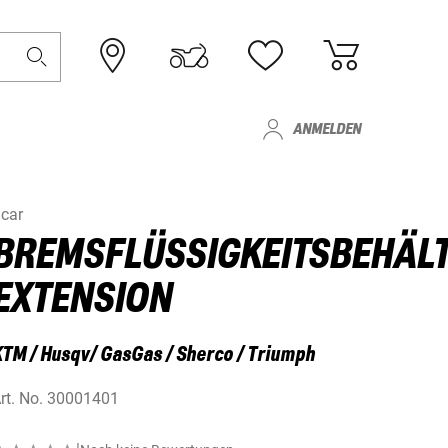
ANMELDEN
car
BREMSFLÜSSIGKEITSBEHÄL
EXTENSION
TM / Husqv/ GasGas / Sherco / Triumph
rt. No.
30001401