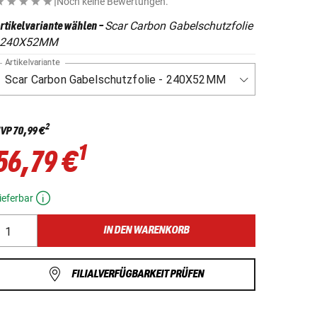
|
Noch keine Bewertungen.
Scar Carbon Gabelschutzfolie
rtikelvariante wählen
-
- 240X52MM
Artikelvariante
2
VP
70,99 €
1
56,79 €
ieferbar
IN DEN WARENKORB
FILIALVERFÜGBARKEIT PRÜFEN