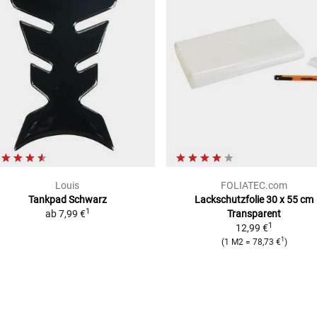
Louis
FOLIATEC.com
Tankpad Schwarz
Lackschutzfolie
30 x 55 cm
1
ab
7,99 €
Transparent
1
12,99 €
1
(
1 M2
=
78,73 €
)