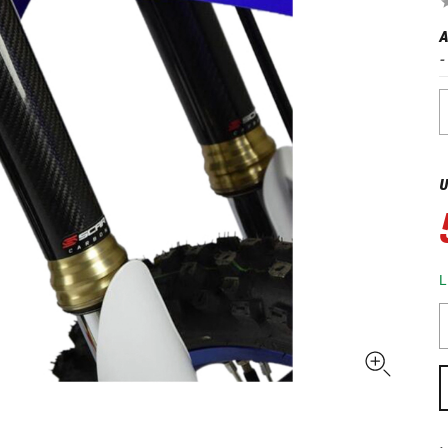
A
U
L