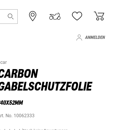
ANMELDEN
car
CARBON
GABELSCHUTZFOLIE
240X52MM
rt. No.
10062333