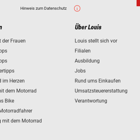
Hinweis zum Datenschutz
n
Über Louis
t der Frauen
Louis stellt sich vor
ipps
Filialen
ipps
Ausbildung
ertipps
Jobs
d im Herzen
Rund ums Einkaufen
mit dem Motorrad
Umsatzsteuererstattung
s Bike
Verantwortung
Motorradfahrer
 mit dem Motorrad