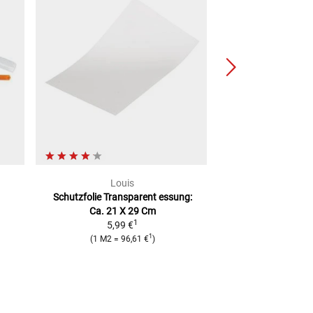
Louis
Lou
Schutzfolie Transparent
essung:
Tankpad ca
Ca. 21 X 29 Cm
ab
9,9
1
5,99 €
1
(
1 M2
=
96,61 €
)