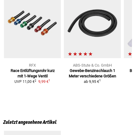
RFX
ABS-Stute & Co. GmbH
Race Entlüftungsrohr kurz
Gewebe-Benzinschlauch 1
Ben
mit 1-Wege Ventil
Meter
verschiedene Größen
1
1
2
9,99 €
ab
9,95 €
UVP
11,00 €
Zuletzt angesehene Artikel