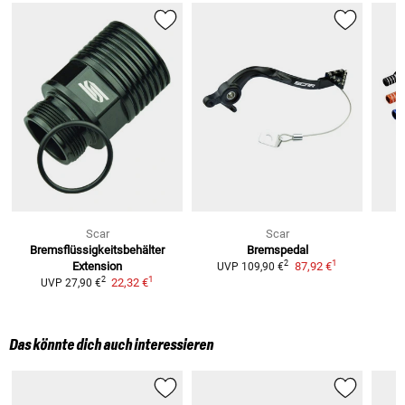
Scar
Scar
Bremsflüssigkeitsbehälter
Bremspedal
1
2
Extension
87,92 €
UVP
109,90 €
1
2
22,32 €
UVP
27,90 €
Das könnte dich auch interessieren