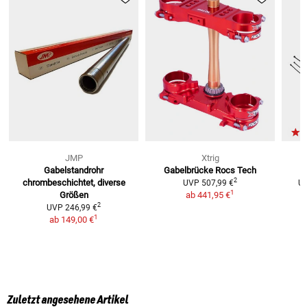
JMP
Xtrig
Gabelstandrohr
Gabelbrücke Rocs Tech
2
chrombeschichtet, diverse
UVP
507,99 €
U
1
Größen
ab
441,95 €
2
UVP
246,99 €
1
ab
149,00 €
Zuletzt angesehene Artikel