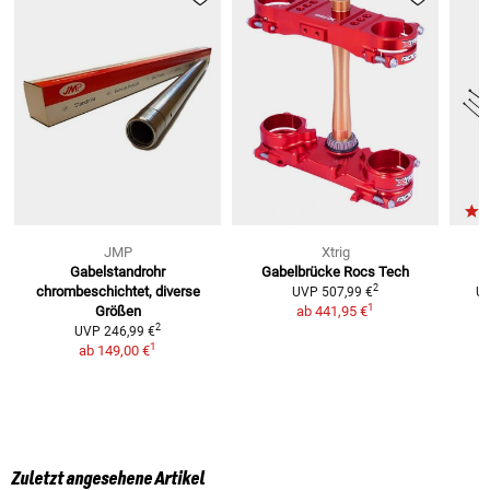
JMP
Xtrig
Gabelstandrohr
Gabelbrücke Rocs Tech
2
chrombeschichtet, diverse
UVP
507,99 €
U
1
Größen
ab
441,95 €
2
UVP
246,99 €
1
ab
149,00 €
Zuletzt angesehene Artikel