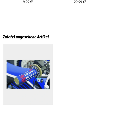
1
1
9,99 €
29,99 €
Zuletzt angesehene Artikel