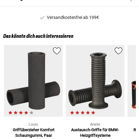
Versandkostenfrei ab 199€
Das könnte dich auch interessieren
Louis
Ariete
Griffüberzieher Komfort
Austausch-Griffe
für BMW-
Rev
Schaumgummi, Paar
Heizgriffsysteme