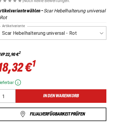
|
Noch keine Bewertungen.
Scar Hebelhalterung universal
rtikelvariante wählen
-
 Rot
Artikelvariante
2
VP
22,90 €
1
18,32 €
ieferbar
IN DEN WARENKORB
FILIALVERFÜGBARKEIT PRÜFEN