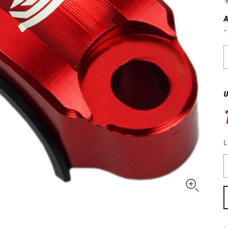
A
-
U
L