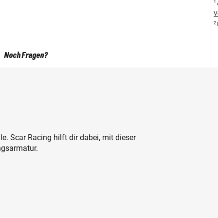
1
V
2
Noch Fragen?
. Scar Racing hilft dir dabei, mit dieser
ngsarmatur.