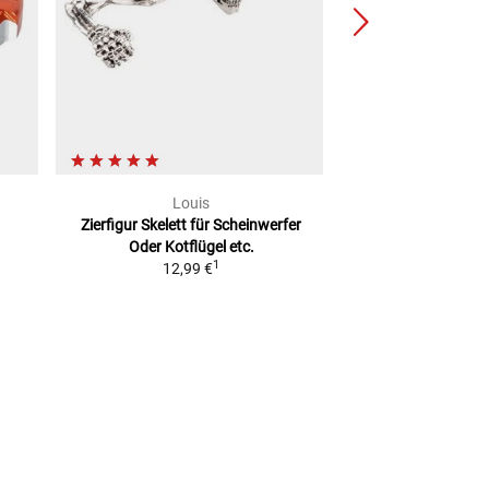
Louis
RF
Zierfigur Skelett für Scheinwerfer
Factor
Oder Kotflügel etc.
2
UVP
103,99 €
1
12,99 €