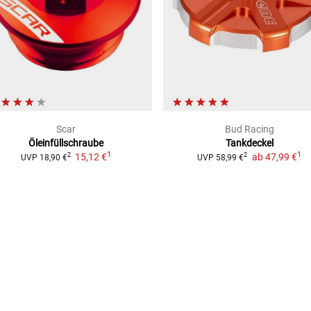
Scar
Bud Racing
Öleinfüllschraube
Tankdeckel
1
1
15,12 €
ab
47,99 €
2
2
UVP
18,90 €
UVP
58,99 €