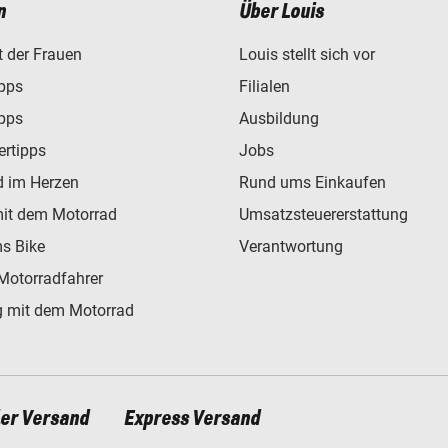
n
Über Louis
t der Frauen
Louis stellt sich vor
ipps
Filialen
ipps
Ausbildung
ertipps
Jobs
d im Herzen
Rund ums Einkaufen
mit dem Motorrad
Umsatzsteuererstattung
s Bike
Verantwortung
Motorradfahrer
 mit dem Motorrad
ler Versand
Express Versand