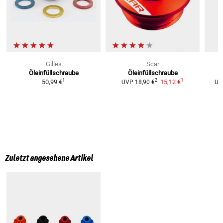
Gilles
Scar
Öleinfüllschraube
Öleinfüllschraube
1
1
2
50,99 €
15,12 €
UVP
18,90 €
UV
Zuletzt angesehene Artikel