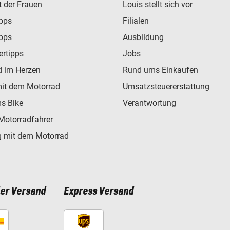
t der Frauen
Louis stellt sich vor
ipps
Filialen
ipps
Ausbildung
ertipps
Jobs
d im Herzen
Rund ums Einkaufen
mit dem Motorrad
Umsatzsteuererstattung
s Bike
Verantwortung
Motorradfahrer
 mit dem Motorrad
ler Versand
Express Versand