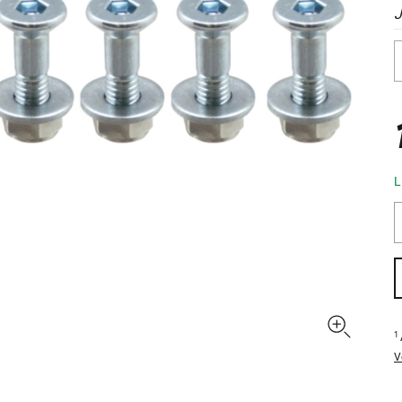
L
1
V