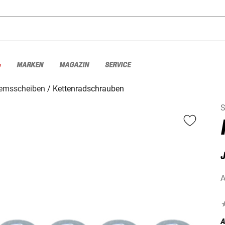
%
MARKEN
MAGAZIN
SERVICE
emsscheiben
Kettenradschrauben
S
A
A