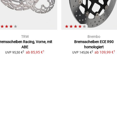
TRW
Brembo
remsscheiben Racing, Vorne, mit
Bremsscheiben ECE R90
ABE
homologiert
1
1
ab
85,95 €
ab
109,99 €
2
2
UVP
95,50 €
UVP
145,06 €