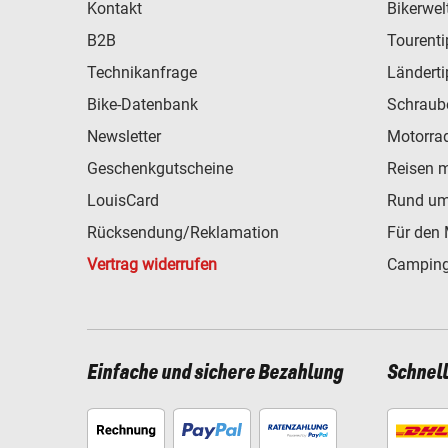
Kontakt
Bikerwel
B2B
Tourent
Technikanfrage
Ländert
Bike-Datenbank
Schraub
Newsletter
Motorra
Geschenkgutscheine
Reisen 
LouisCard
Rund um
Rücksendung/Reklamation
Für den 
Vertrag widerrufen
Camping
Einfache und sichere Bezahlung
Schnel