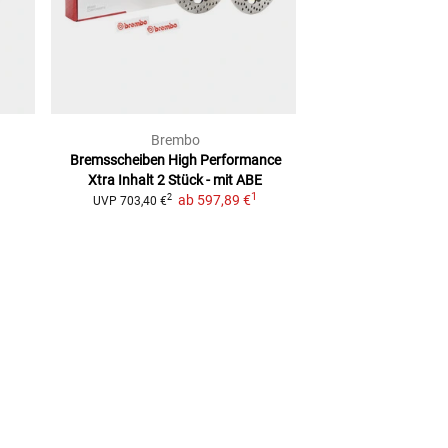
Brembo
Brem
Bremsscheiben High Performance
Bremsscheiben 
Xtra
Inhalt 2 Stück - mit ABE
homolo
1
ab
597,89 €
2
2
UVP
703,40 €
UVP
101,27 €