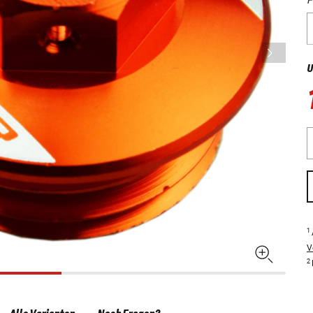
U
1
V
2