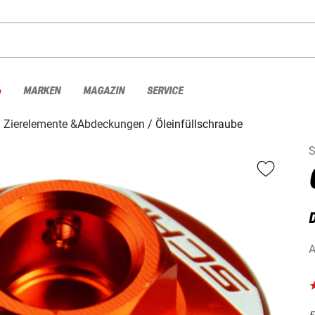
%
MARKEN
MAGAZIN
SERVICE
Zierelemente &Abdeckungen
Öleinfüllschraube
S
A
F