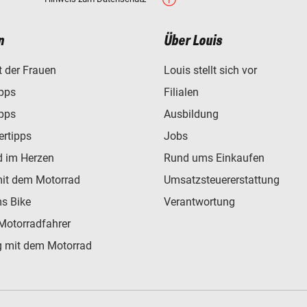
21)
19)
20)
n
Über Louis
23)
t der Frauen
Louis stellt sich vor
ipps
Filialen
ipps
Ausbildung
ertipps
Jobs
d im Herzen
Rund ums Einkaufen
mit dem Motorrad
Umsatzsteuererstattung
s Bike
Verantwortung
Motorradfahrer
 mit dem Motorrad