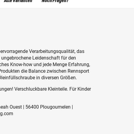
Alle Varianten
Noch Fragen?
hervorragende Verarbeitungsqualität, das
ie ungebrochene Leidenschaft für den
sches Know-how und jede Menge Erfahrung,
Produkten die Balance zwischen Rennsport
Öleinfüllschraube in diversen Größen.
ngen! Verschluckbare Kleinteile. Für Kinder
eneah Ouest | 56400 Plougoumelen |
ng.com