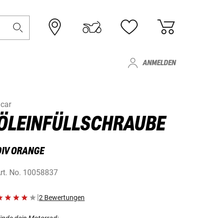
ANMELDEN
car
ÖLEINFÜLLSCHRAUBE
DIV ORANGE
rt. No.
10058837
|
2 Bewertungen
inde dein Motorrad: