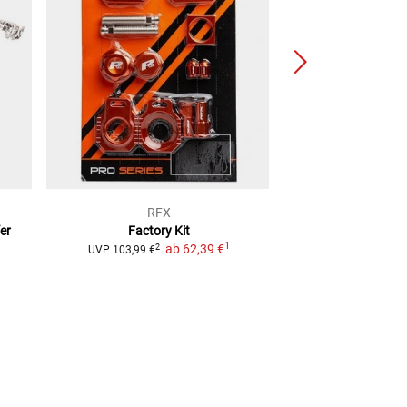
RFX
Screws4
fer
Factory Kit
Reifenventilka
1
ab
62,39 €
Patronen
2
UVP
103,99 €
8,99