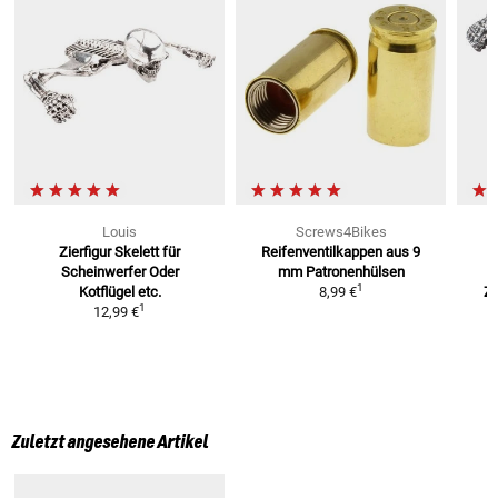
Louis
Screws4Bikes
Zierfigur Skelett für
Reifenventilkappen aus 9
Scheinwerfer
Oder
mm
Patronenhülsen
1
Kotflügel etc.
8,99 €
Z
1
12,99 €
Zuletzt angesehene Artikel